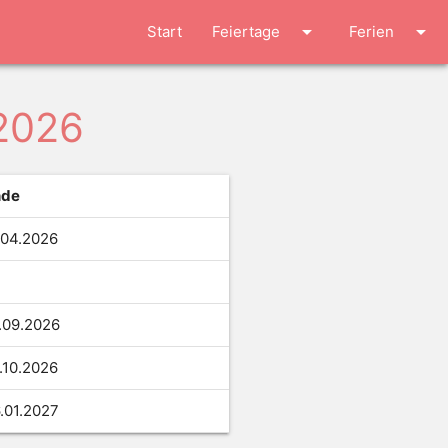
arrow_drop_down
arrow_drop_down
Start
Feiertage
Ferien
 2026
nde
.04.2026
.09.2026
.10.2026
.01.2027