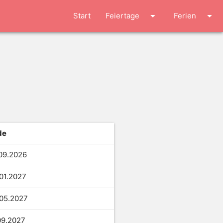
arrow_drop_down
arrow_drop_down
Start
Feiertage
Ferien
de
09.
2026
01.
2027
05.
2027
09.
2027